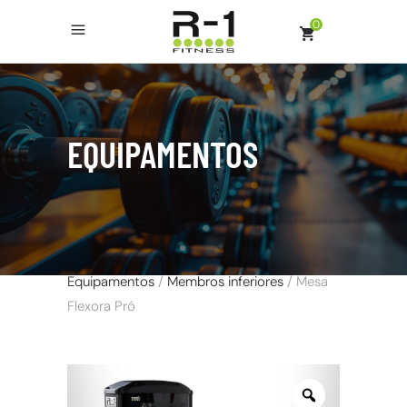
0
EQUIPAMENTOS
Equipamentos
/
Membros inferiores
/ Mesa
Flexora Pró