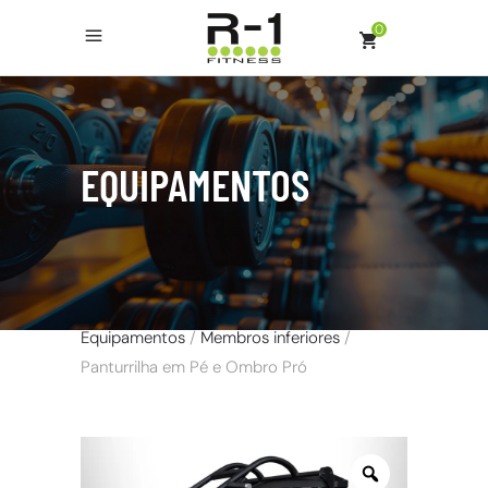
0
EQUIPAMENTOS
Equipamentos
/
Membros inferiores
/
Panturrilha em Pé e Ombro Pró