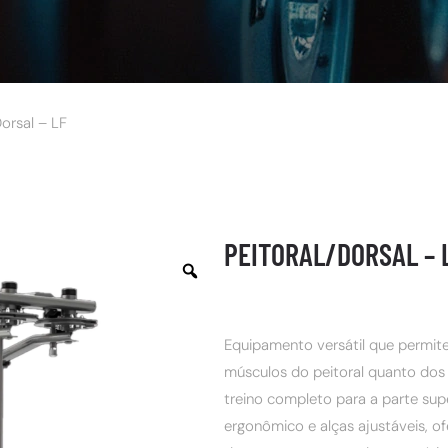
Dorsal – LF
PEITORAL/DORSAL – 
Equipamento versátil que permite
músculos do peitoral quanto dos
treino completo para a parte su
ergonômico e alças ajustáveis, o