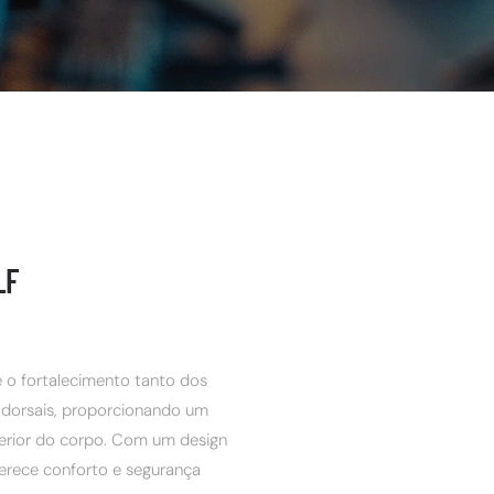
LF
 o fortalecimento tanto dos
 dorsais, proporcionando um
perior do corpo. Com um design
ferece conforto e segurança