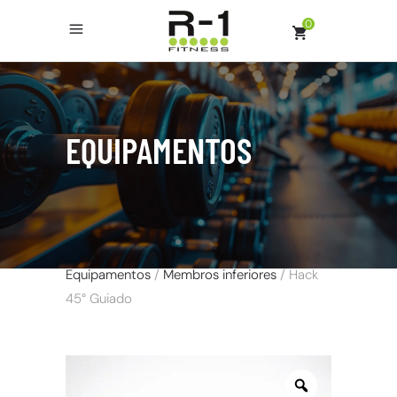
0
EQUIPAMENTOS
Equipamentos
/
Membros inferiores
/ Hack
45° Guiado