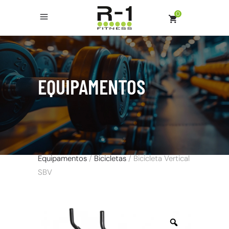
0
EQUIPAMENTOS
Equipamentos
/
Bicicletas
/ Bicicleta Vertical
SBV