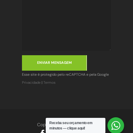
ENVIAR MENSAGEM
Esse site é protegido pelo reCAPTCHA e pela Google
Privacidade
|
Termos
Receba seu orçamento em
Copyright
2026
© R-1 Fitness
minutos — clique aqui!