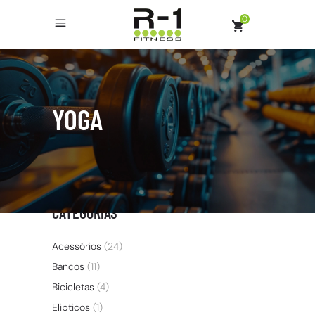
0
YOGA
CATEGORIAS
Acessórios
(24)
Bancos
(11)
Bicicletas
(4)
Elipticos
(1)