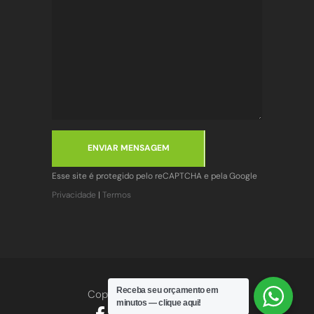
ENVIAR MENSAGEM
Esse site é protegido pelo reCAPTCHA e pela Google
Privacidade
|
Termos
Receba seu orçamento em
Copyright
2026
© R-1 Fitness
minutos — clique aqui!