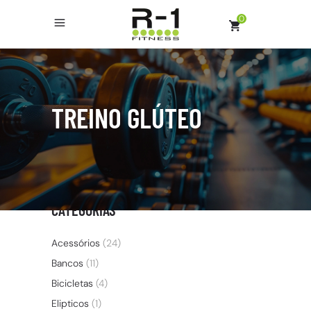
0
TREINO GLÚTEO
CATEGORIAS
Acessórios
(24)
Bancos
(11)
Bicicletas
(4)
Elipticos
(1)