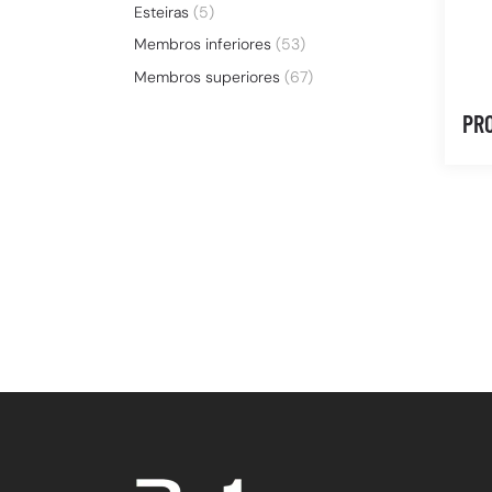
Esteiras
(5)
Membros inferiores
(53)
Membros superiores
(67)
PR