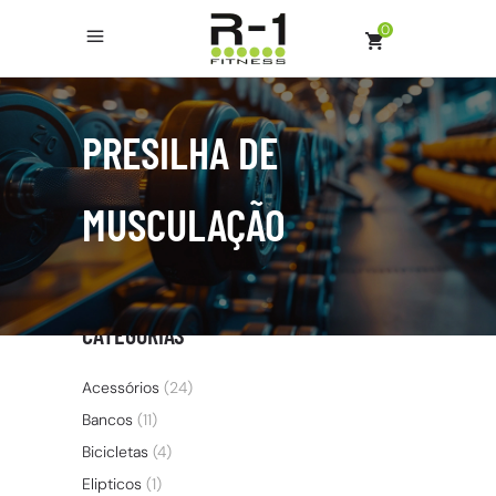
0
PRESILHA DE
MUSCULAÇÃO
CATEGORIAS
Acessórios
(24)
Bancos
(11)
Bicicletas
(4)
Elipticos
(1)