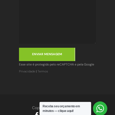
ENVIAR MENSAGEM
Esse site é protegido pelo reCAPTCHA e pela Google
Privacidade
|
Termos
Receba seu orçamento em
Copyright
2026
© R-1 Fitness
minutos — clique aqui!