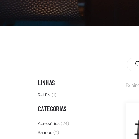
LINHAS
Exibin
R-1 PN
(1)
CATEGORIAS
Acessórios
(24)
Bancos
(11)