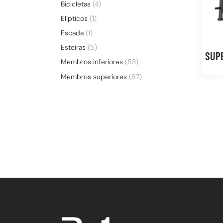
Bicicletas
(4)
Elipticos
(1)
Escada
(1)
Esteiras
(5)
SUPE
Membros inferiores
(53)
Membros superiores
(67)